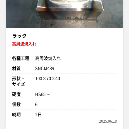
ラック
高周波焼入れ
各種工程
高周波焼入れ
材質
SNCM439
形状・
100×70×40
サイズ
硬度
HS65～
個数
6
納期
2日
2025.06.18