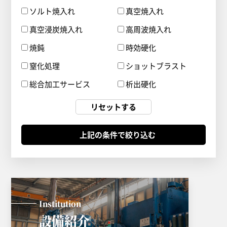
ソルト焼入れ
真空焼入れ
真空浸炭焼入れ
高周波焼入れ
焼鈍
時効硬化
窒化処理
ショットブラスト
総合加工サービス
析出硬化
リセットする
Institution
設備紹介