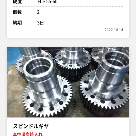
硬度
ＨＳ55-60
個数
2
納期
3日
2022.10.14
スピンドルギヤ
真空浸炭焼入れ