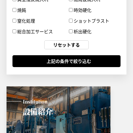
焼鈍
時効硬化
窒化処理
ショットブラスト
総合加工サービス
析出硬化
リセットする
Institution
設備紹介