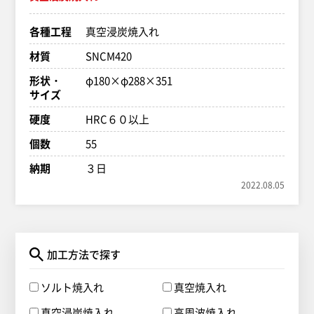
各種工程
真空浸炭焼入れ
材質
SNCM420
形状・
φ180×φ288×351
サイズ
硬度
HRC６０以上
個数
55
納期
３日
2022.08.05
加工方法で探す
ソルト焼入れ
真空焼入れ
真空浸炭焼入れ
高周波焼入れ