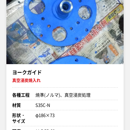
ヨークガイド
真空浸炭焼入れ
各種工程
焼準(ノルマ)、真空浸炭処理
材質
S35C-N
形状・
φ186×73
サイズ