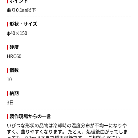
ポイント
曲り0.1㎜以下
形状・サイズ
φ40×150
硬度
HRC60
個数
10
納期
3日
製作現場からの一言
いびつな形状の品物は冷却時の温度分布が不均一になりや
すく、曲りやすくなります。 たとえ、処理後曲がってしま
っても、0.1㎜以下まで矯正可能です。 ご相談ください。