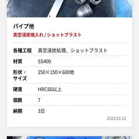
パイプ他
真空浸炭焼入れ
ショットブラスト
各種工程
真空浸炭処理、ショットブラスト
材質
SS400
形状・
250×150×600他
サイズ
硬度
HRC60以上
個数
7
納期
3日
2023.02.13