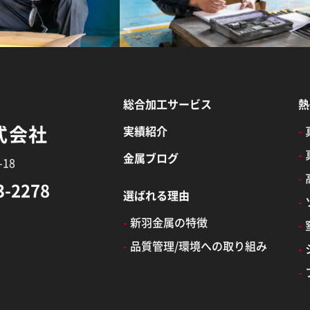
総合加工サービス
熱
式会社
実績紹介
-
-
金属ブログ
18
-
3-2278
選ばれる理由
-
-
新羽金属の特徴
-
-
品質管理/環境への取り組み
-
-