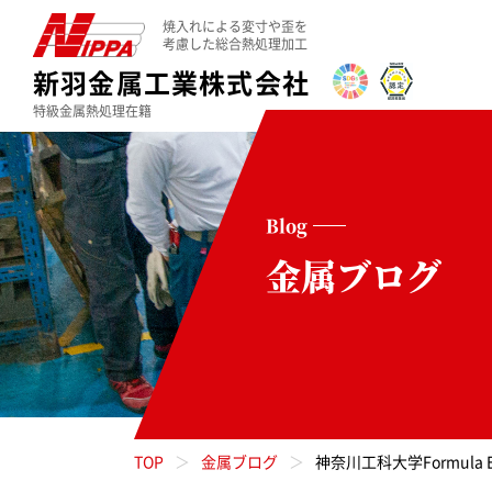
焼入れによる変寸や歪を
考慮した総合熱処理加工
新羽金属工業株式会社
特級金属熱処理在籍
Blog
金属ブログ
TOP
金属ブログ
神奈川工科大学Formula EV 