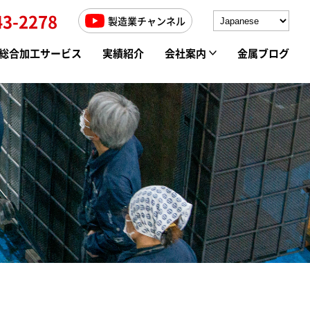
43-2278
製造業チャンネル
総合加工サービス
実績紹介
会社案内
金属ブログ
高周波焼入れ
求人情報
ソルト焼入れ