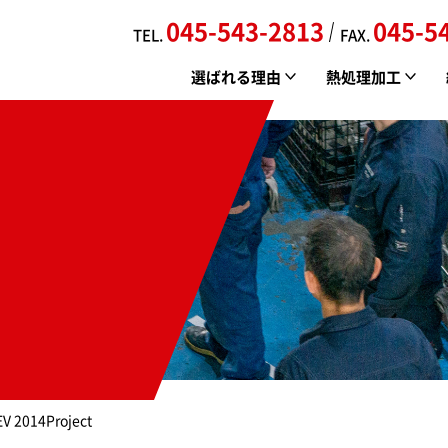
045-543-2813
045-5
TEL.
FAX.
選ばれる理由
熱処理加工
新羽金属の特徴
真空焼入れ
会社案内
品質管理/環境への取り組み
真空浸炭焼入れ
各専門業者紹介
2014Project