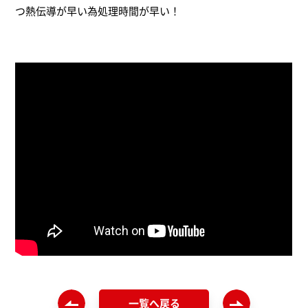
つ熱伝導が早い為処理時間が早い！
ソルト焼入れ（8）
窒化処理（1）
ショットブラスト（1）
総合加工サービス（1）
その他（12）
一覧へ戻る