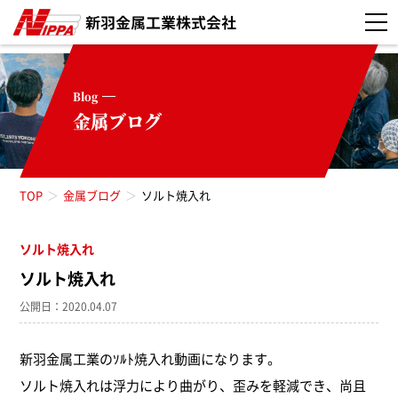
Blog
金属ブログ
TOP
金属ブログ
ソルト焼入れ
ソルト焼入れ
お知らせ（52）
ソルト焼入れ
真空焼入れ（3）
公開日：2020.04.07
真空浸炭焼入れ（5）
新羽金属工業のｿﾙﾄ焼入れ動画になります。
ソルト焼入れは浮力により曲がり、歪みを軽減でき、尚且
高周波焼入れ（11）