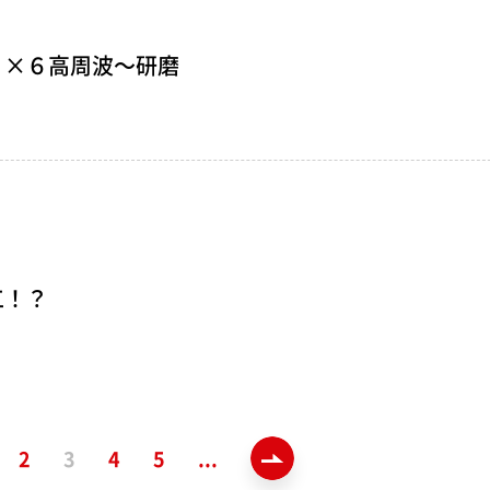
Ｌ×６高周波～研磨
工！？
2
3
4
5
...
»