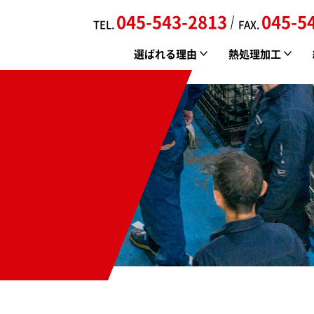
045-543-2813
045-5
TEL.
FAX.
選ばれる理由
熱処理加工
新羽金属の特徴
真空焼入れ
会社案内
品質管理/環境への取り組み
真空浸炭焼入れ
各専門業者紹介