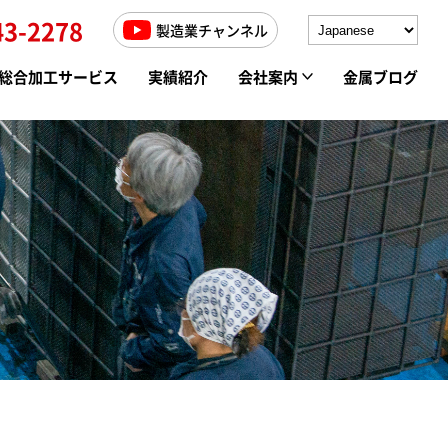
43-2278
製造業チャンネル
総合加工サービス
実績紹介
会社案内
金属ブログ
高周波焼入れ
求人情報
ソルト焼入れ