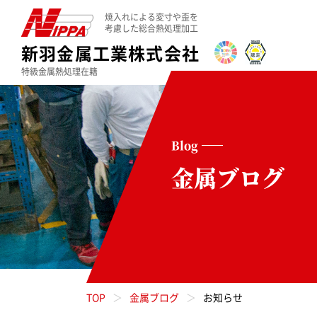
焼入れによる変寸や歪を
考慮した総合熱処理加工
新羽金属工業株式会社
特級金属熱処理在籍
Blog
金属ブログ
TOP
金属ブログ
お知らせ