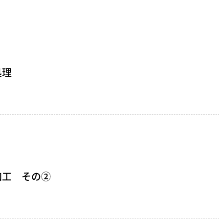
窒化処理
ショットブラスト
処理
加工 その②