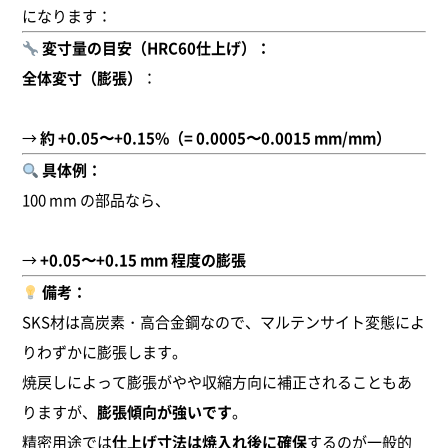
になります：
ソルト焼入れ（8）
変寸量の目安（HRC60仕上げ）：
全体変寸（膨張）
：
窒化処理（1）
→
約 +0.05〜+0.15%（= 0.0005〜0.0015 mm/mm）
ショットブラスト（1）
具体例：
総合加工サービス（1）
100 mm の部品なら、
その他（12）
→
+0.05〜+0.15 mm 程度の膨張
備考：
SKS材は高炭素・高合金鋼なので、マルテンサイト変態によ
りわずかに膨張します。
焼戻しによって膨張がやや収縮方向に補正されることもあ
りますが、
膨張傾向が強いです
。
精密用途では
仕上げ寸法は焼入れ後に確保
するのが一般的