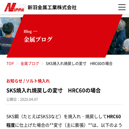
Blog
金属ブログ
TOP
金属ブログ
SKS焼入れ焼戻しの変寸 HRC60の場合
お知らせ
お知らせ（52）
ソルト焼入れ
SKS焼入れ焼戻しの変寸 HRC60の場合
真空焼入れ（3）
公開日：2025.04.07
真空浸炭焼入れ（5）
SKS鋼（たとえばSKS3など）を焼入れ・焼戻しして
HRC60
程度
に仕上げた場合の**変寸（主に膨張）**は、以下のよう
高周波焼入れ（11）