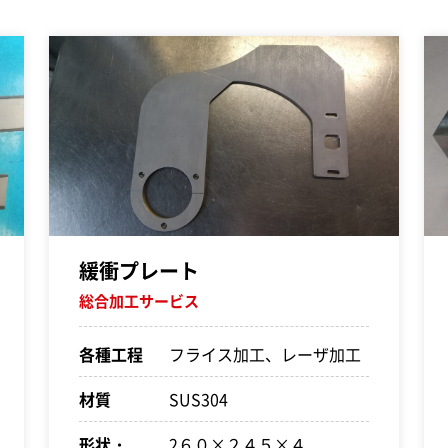
緩衝プレート
総合加工サービス
各種工程
フライス加工、レーザ加工
材質
SUS304
形状・
2６０×２４５×４