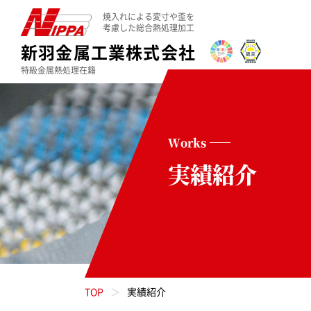
焼入れによる変寸や歪を
考慮した総合熱処理加工
新羽金属工業株式会社
特級金属熱処理在籍
Works
実績紹介
TOP
実績紹介