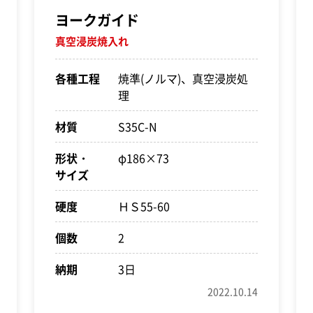
ヨークガイド
真空浸炭焼入れ
各種工程
焼準(ノルマ)、真空浸炭処
理
材質
S35C-N
形状・
φ186×73
サイズ
硬度
ＨＳ55-60
個数
2
納期
3日
2022.10.14