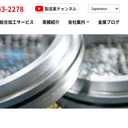
43-2278
製造業チャンネル
総合加工サービス
実績紹介
会社案内
金属ブログ
高周波焼入れ
求人情報
ソルト焼入れ