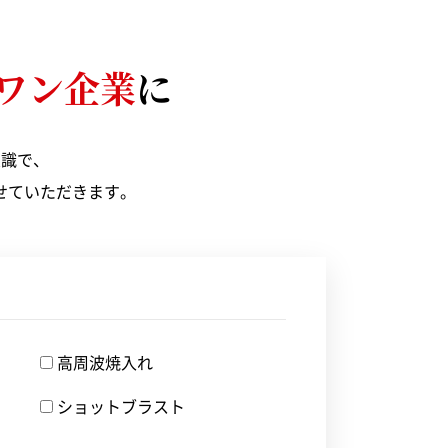
フレームハード
ワン企業
に
意識で、
せていただきます。
高周波焼入れ
ショットブラスト