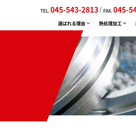
045-543-2813
045-5
TEL.
FAX.
選ばれる理由
熱処理加工
新羽金属の特徴
真空焼入れ
会社案内
品質管理/環境への取り組み
真空浸炭焼入れ
各専門業者紹介