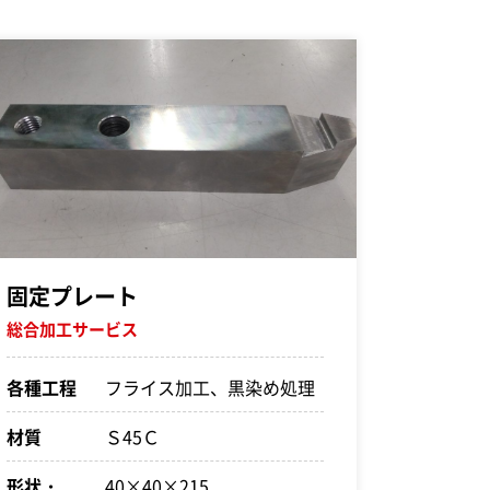
固定プレート
総合加工サービス
各種工程
フライス加工、黒染め処理
材質
Ｓ45Ｃ
形状・
40×40×215