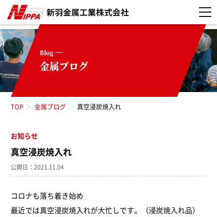
Blog
金属ブログ
TOP
金属ブログ
真空浸炭焼入れ
お知らせ
お知らせ（52）
真空浸炭焼入れ
真空焼入れ（3）
公開日：2021.11.04
真空浸炭焼入れ（5）
コロナも落ち着き始め
最近では真空浸炭焼入れが大忙しです。（浸炭焼入れ品）
高周波焼入れ（11）