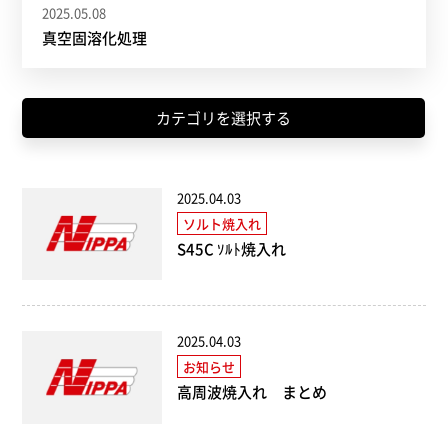
2025.05.08
真空固溶化処理
ソルト焼入れ（8）
窒化処理（1）
カテゴリを選択する
ショットブラスト（1）
総合加工サービス（1）
2025.04.03
ソルト焼入れ
その他（12）
S45C ｿﾙﾄ焼入れ
2025.04.03
お知らせ
高周波焼入れ まとめ