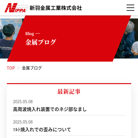
Blog
金属ブログ
TOP
金属ブログ
お知らせ（52）
最新記事
2025.05.08
真空焼入れ（3）
高周波焼入れ装置でのネジ部なまし
真空浸炭焼入れ（5）
2025.05.08
ｿﾙﾄ焼入れでの歪みについて
高周波焼入れ（11）