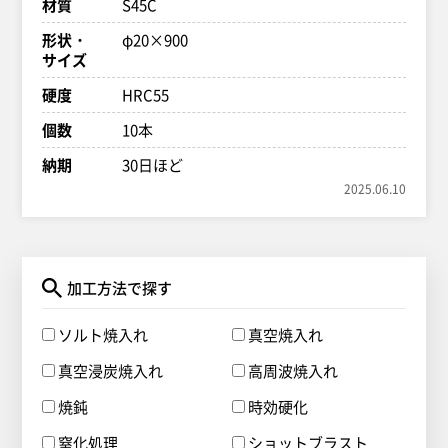
材質
S45C
形状・
φ20×900
サイズ
硬度
HRC55
個数
10本
納期
30日ほど
2025.06.10
加工方法で探す
ソルト焼入れ
真空焼入れ
真空浸炭焼入れ
高周波焼入れ
焼鈍
時効硬化
窒化処理
ショットブラスト