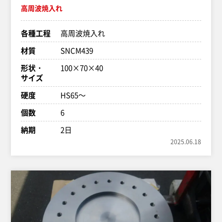
高周波焼入れ
各種工程
高周波焼入れ
材質
SNCM439
形状・
100×70×40
サイズ
硬度
HS65～
個数
6
納期
2日
2025.06.18