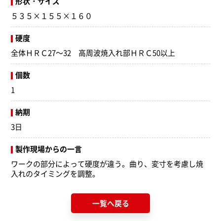
形状・サイズ
５３５×１５５×１６０
硬度
全体ＨＲＣ27～32 高周波焼入れ部ＨＲＣ50以上
個数
1
納期
3日
製作現場からの一言
ワークの部分によって硬度が違う。曲り、変寸を考慮し焼
入れのタイミングを調整。
一覧へ戻る