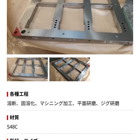
各種工程
溶断、固溶化、マシニング加工、平面研磨、ジグ研磨
材質
S48C