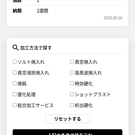
納期
2週間
2025.05.16
加工方法で探す
ソルト焼入れ
真空焼入れ
真空浸炭焼入れ
高周波焼入れ
焼鈍
時効硬化
窒化処理
ショットブラスト
総合加工サービス
析出硬化
リセットする