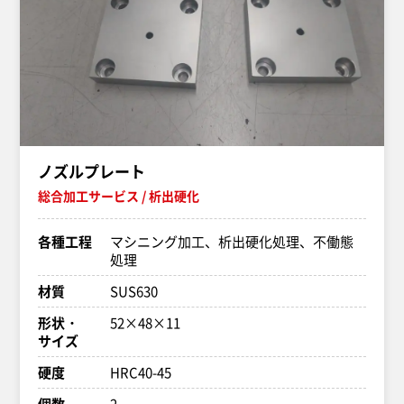
ノズルプレート
総合加工サービス
析出硬化
各種工程
マシニング加工、析出硬化処理、不働態
処理
材質
SUS630
形状・
52×48×11
サイズ
硬度
HRC40-45
個数
2