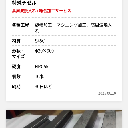
特殊チゼル
高周波焼入れ
総合加工サービス
各種工程
旋盤加工、マシニング加工、高周波焼入
れ
材質
S45C
形状・
φ20×900
サイズ
硬度
HRC55
個数
10本
納期
30日ほど
2025.06.10