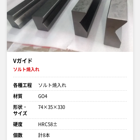
Vガイド
ソルト焼入れ
各種工程
ソルト焼入れ
材質
GO4
形状・
74×35×330
サイズ
硬度
HRC58±
個数
計8本