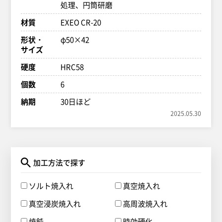
処理、円筒研磨
材質
EXEO CR-20
形状・
φ50×42
サイズ
硬度
HRC58
個数
6
納期
30日ほど
2025.05.30
加工方法で探す
ソルト焼入れ
真空焼入れ
真空浸炭焼入れ
高周波焼入れ
焼鈍
時効硬化