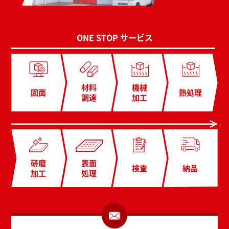
ONE STOP サービス
材料
機械
図面
熱処理
調達
加工
研磨
表面
検査
納品
加工
処理