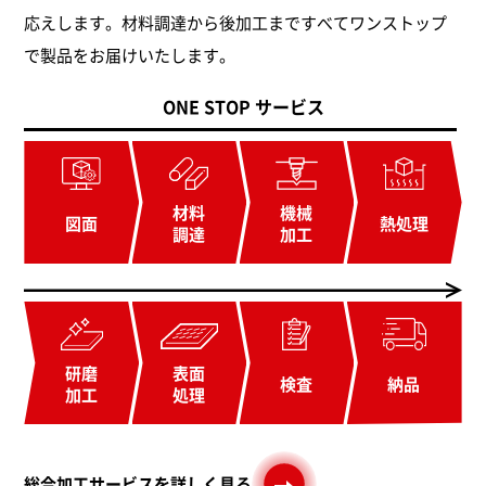
応えします。材料調達から後加工まですべてワンストップ
で製品をお届けいたします。
ONE STOP サービス
材料
機械
図面
熱処理
調達
加工
研磨
表面
検査
納品
加工
処理
総合加工サービスを詳しく見る