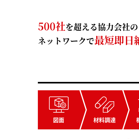
500社
を超える協力会社の
最短即日
ネットワークで
材料
調達
図面