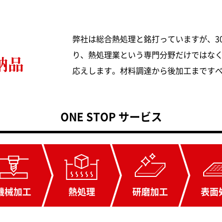
窒化処理
ショットブラスト
弊社は総合熱処理と銘打っていますが、3
り、熱処理業という専門分野だけではな
納品
応えします。材料調達から後加工まです
ONE STOP サービス
表面
機械
加工
熱処理
研磨
加工