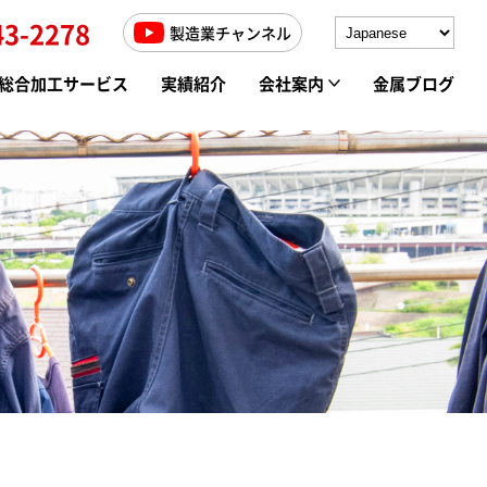
43-2278
製造業チャンネル
総合加工サービス
実績紹介
会社案内
金属ブログ
高周波焼入れ
求人情報
ソルト焼入れ