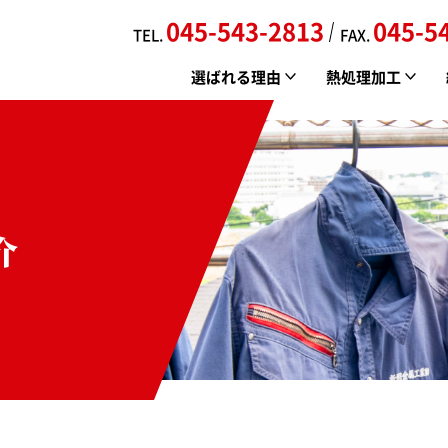
045-543-2813
045-5
TEL.
FAX.
選ばれる理由
熱処理加工
介
新羽金属の特徴
真空焼入れ
会社案内
品質管理/環境への取り組み
真空浸炭焼入れ
各専門業者紹介