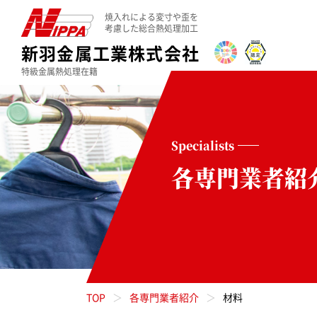
焼入れによる変寸や歪を
考慮した総合熱処理加工
新羽金属工業株式会社
特級金属熱処理在籍
Specialists
各専門業者紹
TOP
各専門業者紹介
材料